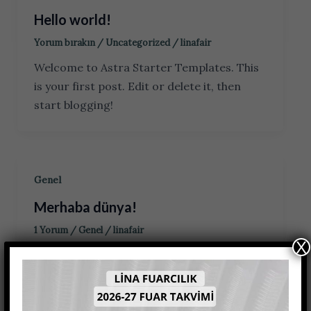
Hello world!
Yorum bırakın
/
Uncategorized
/
linafair
Welcome to Astra Starter Templates. This
is your first post. Edit or delete it, then
start blogging!
Genel
Merhaba dünya!
1 Yorum
/
Genel
/
linafair
X
WordPress’e hoş geldiniz. Bu sizin ilk
yazınız. Bu yazıyı düzenleyin ya da silin.
Sonra yazmaya başlayın!