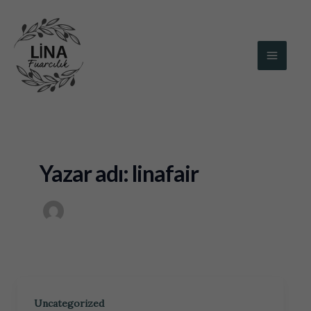
İçeriğe
MAIN
atla
MEN
Yazar adı: linafair
Uncategorized