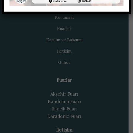
Anasayfa
Kurumsal
Fuarlar
Katılım ve Başvuru
İletişim
Galeri
Fuarlar
Akşehir Fuarı
Bandırma Fuarı
Bilecik Fuarı
Karadeniz Fuarı
İletişim